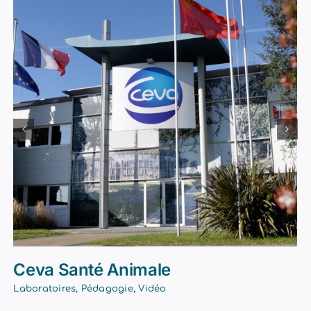
Ceva Santé Animale
Laboratoires
,
Pédagogie
,
Vidéo
L