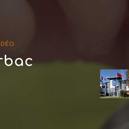
IDÉO
rbac