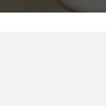
La science d’un lab
français au service
animaux
Des vidéos immersives pédagogiques en cl
Un podcast filmé pour toucher un lar
Des déclinaisons courtes très eff