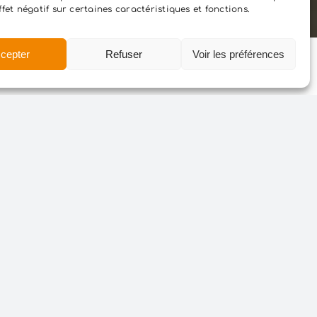
ffet négatif sur certaines caractéristiques et fonctions.
cepter
Refuser
Voir les préférences
 laboratoire
Virbac
dans la création de
daptés à leurs réseaux sociaux.
Vidéos
s
: des formats variés pour toucher
le bon message, sur le bon canal.
2024