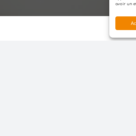
avoir un e
Ac
Nous accompagnons le
oratoire
contenus informatifs a
 des
courtes, podcasts, live
chaque audience avec 
inique vétérinaire.
ge public.
LIEU, NICE
icaces sur les réseaux.